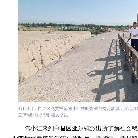
4月28日，自治区党委书记陈小江在吐鲁番市交河故城，实地
云/新疆日报记者 崔志坚摄
陈小江来到高昌区亚尔镇派出所了解社会稳