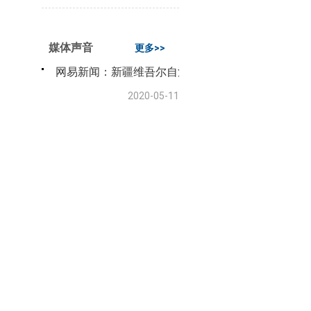
媒体声音
更多>>
网易新闻：新疆维吾尔自治区粮食和物资储备工作视
2020-05-11
新疆广播电视台：新疆加大优质粮油生产 推进品牌
2020-04-11
新疆广播电台96.1：自治区粮油市场供应充足，价
2020-04-07
天山网：我区粮油市场供应充足
2020-04-06
网易新疆：自治区粮油产品储备充足 切勿盲目超需
2020-04-05