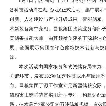
6月1日，以“
奋进
‘
十五五
’科技护粮储
”为
备科技活动周在湖北武汉正式启动，集中展示“
创新、人才建设与产业升级成果，智能储粮
术新装备集中亮相。昌粮集团政策业务部部
资储备技能大师，由其领衔创建的丁源粮油
展，全面展示集团在绿色储粮技术创新与技
效。
本次活动由国家粮食和物资储备局主办
关键环节，发布
132项优秀科技成果与应用
向。昌粮集团丁源工作室立足新疆储粮实际
储粮害虫诱捕装置实用新型专利，构建适配
系，技术覆盖7家公司50万吨储粮规模，有效