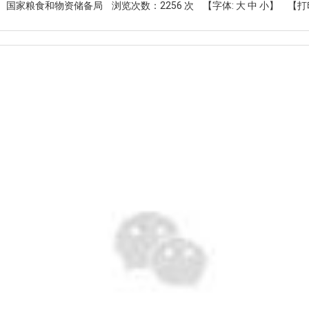
： 国家粮食和物资储备局
浏览次数：
2256
次
【字体:
大
中
小
】
【打