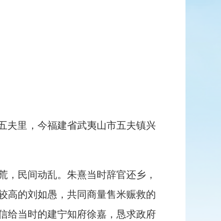
县五夫里，今福建省武夷山市五夫镇兴
饥荒，民间动乱。朱熹当时辞官还乡，
较高的刘如愚，共同商量售米赈救的
信给当时的建宁知府徐嘉，恳求政府