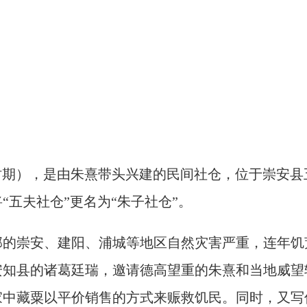
南宋时期），是由朱熹带头兴建的民间社仓，位于崇安
“五夫社仓”更名为“朱子社仓”。
北部的崇安、建阳、浦城等地区自然灾害严重，连年
安知县的诸葛廷瑞，邀请德高望重的朱熹和当地威望
家中藏粟以平价销售的方式来赈救饥民。同时，又写