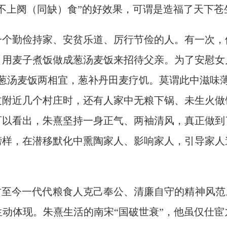
不上阕（同缺）食”的好效果，可谓是造福了天下苍
一个勤俭持家、安贫乐道、厉行节俭的人。有一次，
，用麦子煮饭做成葱汤麦饭来招待父亲。为了安慰女
葱汤麦饭两相宜，葱补丹田麦疗饥。莫谓此中滋味
过附近几个村庄时，还有人家中无粮下锅、未生火做
可以看出，朱熹坚持一身正气、两袖清风，真正做到
榜样，在潜移默化中熏陶家人、影响家人，引导家人
古至今一代代粮食人克己奉公、清廉自守的精神风范
动体现。朱熹生活的南宋“国破世衰”，他虽仅仕