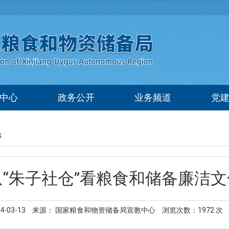
中心
政务公开
业务频道
党
事
从“朱子社仓”看粮食和储备廉洁文
-03-13
来源： 国家粮食和物资储备局宣教中心
浏览次数：
1972
次