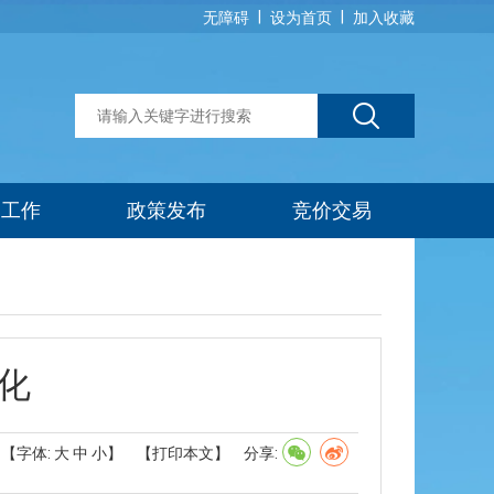
|
|
无障碍
设为首页
加入收藏
建工作
政策发布
竞价交易
化
【字体:
大
中
小
】
【打印本文】
分享: