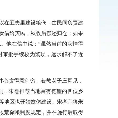
建议在五夫里建设粮仓，由民间负责建
食借给灾民，秋收后偿还归仓；如果
。他在信中说：“虽然当前的灾情得
时审批手续较为繁琐，远水解不了近
寸心贪得意何穷。若教老子庄周见，
洞，朱熹推荐当地富有德望的四位乡
等地区也开始效仿建设。宋孝宗将朱
的救荒储粮制度规定，并在施行后取得