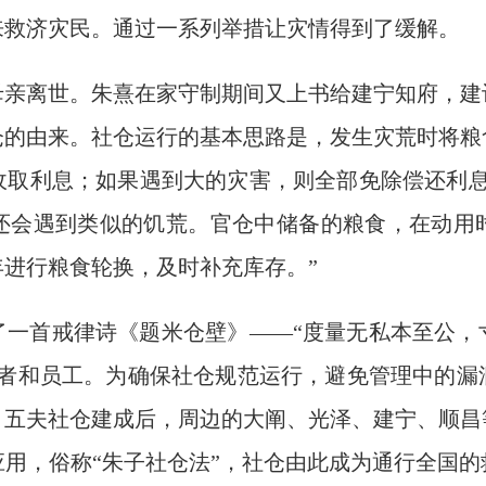
来救济灾民。通过一系列举措让灾情得到了缓解。
的母亲离世。朱熹在家守制期间又上书给建宁知府，
仓的由来。社仓运行的基本思路是，发生灾荒时将粮
收取利息；如果遇到大的灾害，则全部免除偿还利息
还会遇到类似的饥荒。官仓中储备的粮食，在动用
进行粮食轮换，及时补充库存。”
了一首戒律诗《题米仓壁》——“度量无私本至公，
理者和员工。为确保社仓规范运行，避免管理中的漏
。五夫社仓建成后，周边的大阐、光泽、建宁、顺昌
用，俗称“朱子社仓法”，社仓由此成为通行全国