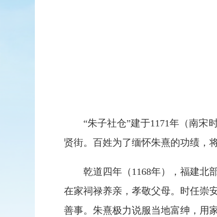
“朱子社仓”建于1171年（
贤街。百姓为了缅怀朱熹的功绩，将
乾道四年（1168年），福建
在家祠禄养亲，孝敬父母。时任崇
善事。朱熹极力说服当地富绅，用