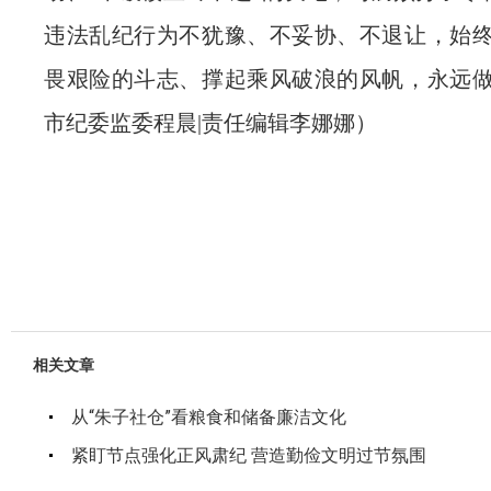
违法乱纪行为不犹豫、不妥协、不退让，始
畏艰险的斗志、撑起乘风破浪的风帆，永远
市纪委监委程晨|责任编辑李娜娜）
相关文章
从“朱子社仓”看粮食和储备廉洁文化
紧盯节点强化正风肃纪 营造勤俭文明过节氛围