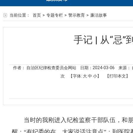
当前位置：
首页
>
专题专栏
>
警示教育
>
廉洁故事
手记 | 从“忌”
作者： 自治区纪律检查委员会网站
日期：2024-03-06
来源：
次
【字体:
大
中
小
】
【打印本文】
当时的我
刚进入纪检监察干部队伍，
和
醒：
“
有纪委的在，大家说话注意点
”
；
到医院