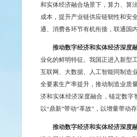
和实体经济融合场景下，算力、算
成本，提升产业链供应链韧性和安
通、消费各环节有机衔接，联通国
推动数字经济和实体经济深度
业化的鲜明特征。我国正进入新型
互联网、大数据、人工智能同制造
全要素生产率提升，推动制造业质
济和实体经济深度融合，锚定数字
以“鼎新”带动“革故”，以增量带
推动数字经济和实体经济深度