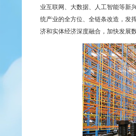
业互联网、大数据、人工智能等新
统产业的全方位、全链条改造，发
济和实体经济深度融合，加快发展