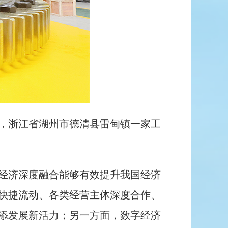
日，浙江省湖州市德清县雷甸镇一家工
经济深度融合能够有效提升我国经济
快捷流动、各类经营主体深度合作、
添发展新活力；另一方面，数字经济