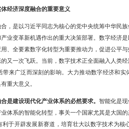
实体经济深度融合的重要意义
融合，是以习近平同志为核心的党中央统筹中华民族
和产业变革新机遇作出的重大决策部署。数字经济是
应用、全要素数字化转型为重要推动力，促进公平与
态的又一次飞跃。当前，数字技术正全面融入人类经
活带来广泛而深刻的影响。大力推动数字经济和实
具有重大意义。
融合是建设现代化产业体系的必然要求。
智能化是现
产业体系的智能化转型，事关一个国家尤其是大国的
有利于开辟发展新赛道，培育壮大以数字技术为核心