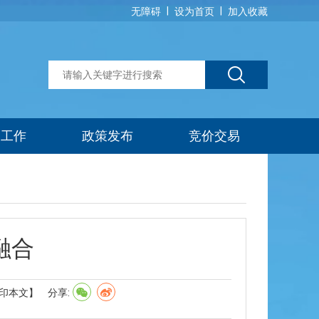
|
|
无障碍
设为首页
加入收藏
建工作
政策发布
竞价交易
融合
印本文】
分享: