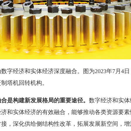
数字经济和实体经济深度融合。图为2023年7月4
赶制塔机回转机构。
融合是构建新发展格局的重要途径。
数字经济和实体
经济和实体经济的有效融合，能够推动各类资源要素
对接，深化供给侧结构性改革，拓展发展新空间，增