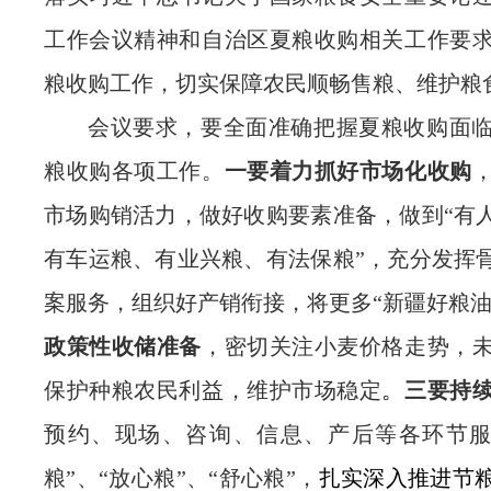
工作会议精神
和自治区夏粮收购相关工作要
粮收购工作，切实保障农民顺畅售粮、维护粮
会议要求，
要
全面准确把握夏粮收购面
粮收购各项工作
。
一要
着力抓好市场化收购
市场购销活力，
做好收购要素准备
，做到
“有
有车运粮、有业兴粮、有法保粮”，
充分发挥
案服务
，
组织好产销衔接
，
将更多
“
新疆好粮
政策性收储准备
，
密切关注小麦价格走势，
保护种粮农民利益，维护市场稳定
。
三要持
预约、现场、咨询、信息、产后等各环节
粮
”
、
“
放心粮
”
、
“
舒心粮
”
，
扎实深入推进节