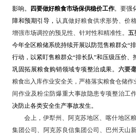
影响
。
四要做好粮食市场保供稳价工作
。
要
强
障
和
预期引导
，
认真做好粮食供求形势、价
增强市场调控的预见性、针对性和精准性
。
五
今年全区粮储系统持续开展以防范售粮群众
“
行动，以紧盯售粮群众
“
排长队
”
和压级压价、
巩固拓展粮食购销领域专项整治成果。
六
要
粮食出入库作业安全关
，
严格落实粮食仓储作
间作业及粉尘防爆重大事故隐患专项整治工
决防止各类安全生产事故发生。
会上，伊犁州、
阿克苏地区、
喀什地区
集团公司、
阿克苏良信集团公司、
巴州天山