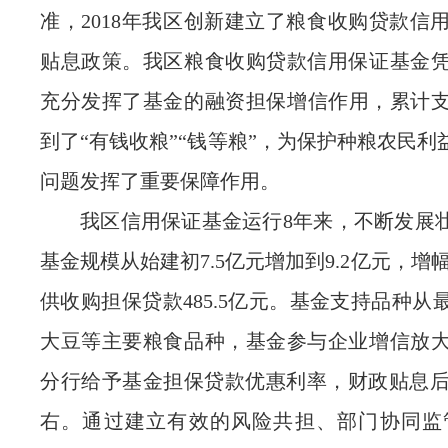
准
，
2018年
我区创新建立了粮食收购贷款信
贴息政策
。我区粮食收购贷款信用保证基金
充分发挥了基金的融资担保增信作用，累计
到了
“有钱收粮”“钱等粮”，为保护种粮农民
问题发挥了重要保障作用。
我区
信用保证基金
运行
8
年来
，
不断发展
基金规模从始建初
7.5
亿元增加到
9.2
亿元，增
供收购担保贷款
485.5
亿元。
基金支持品种从
大豆等主要粮食品种，基金参与企业增信放
分行给予基金担保
贷款优惠利率，财政贴息
右。通过建立有效的风险共担、部门协同监