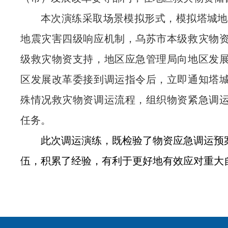
本次
演练
采取场景模拟形式，
模拟
塔城地
地震灾害四级响应机制，
乌苏市
本级救灾物
级救灾物资支持，地区
应急管理
局
向
地区发
区发展改革委
接到调运指令后，立即通知
塔
殊情况救灾物资调运流程，组织物资紧急调
任务
。
此次
调运演练
，
既检验了物资应急调运预
伍
，
积累了经验，
有利于更好地
有效应对
重大