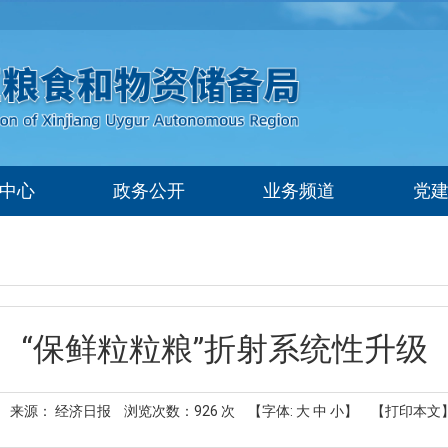
中心
政务公开
业务频道
党
“保鲜粒粒粮”折射系统性升级
来源： 经济日报
浏览次数：
926
次
【字体:
大
中
小
】
【打印本文