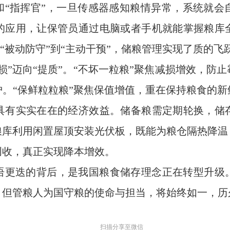
和“指挥官”，一旦传感器感知粮情异常，系统就
的应用，让保管员通过电脑或者手机就能掌握粮库
从“被动防守”到“主动干预”，储粮管理实现了质的飞
损”迈向“提质”。“不坏一粒粮”聚焦减损增效，防
。“保鲜粒粒粮”聚焦保值增值，重在保持粮食的
具有实实在在的经济效益。储备粮需定期轮换，储
粮库利用闲置屋顶安装光伏板，既能为粮仓隔热降温
创收，真正实现降本增效。
语更迭的背后，是我国粮食储存理念正在转型升级
，但管粮人为国守粮的使命与担当，将始终如一，历
扫描分享至微信