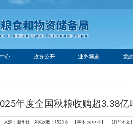
中心
政务公开
业务频道
党
2025年度全国秋粮收购超3.38亿
来源： 新华社
浏览次数：
1523
次
【字体:
大
中
小
】
【打印本文