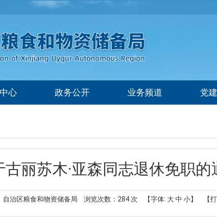
中心
政务公开
业务频道
党
于古丽苏木·亚森同志退休免职的
： 自治区粮食和物资储备局
浏览次数：
284
次
【字体:
大
中
小
】
【打