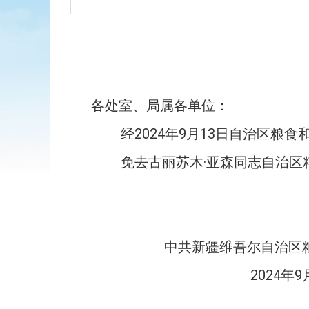
各处室、局属各单位：
经
2024
年
9
月
13
日自治区粮食
免去古丽苏木·亚森同志自治
中共新疆维吾尔自治区
2024
年
9