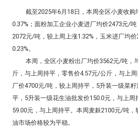
截至
202
5
年
6
月
18
日，
本周
全区小麦
收购
0.37%
；
面粉加工企业小麦进厂均价
2473
元
/
吨
2072
元
/
吨
，
较上周上涨
1.32%
，玉米进厂均价
0.23%
。
本
周
，
全区
小麦粉出厂均价
3562
元
/
吨
，
斤
，
与上
周
持平
，
零售价
4.57
元
/
公斤，与上
周
厂价
4700
元
/
吨
，
较上周持平
，
5
升装一级菜籽
平
，
5
升装一级花生油批发价
150
.0
元
，
与上
周
59
.00
元，与上
周
持平。本周麦麸
2100
元
/
吨
，
油市场价格较为平稳。