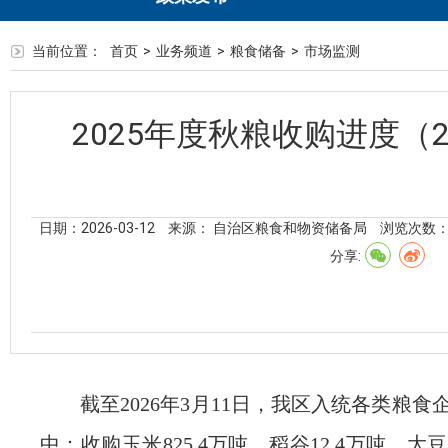
当前位置：
首页
>
业务频道
>
粮食储备
>
市场监测
2025年度秋粮收购进度（2
日期：2026-03-12
来源： 自治区粮食和物资储备局
浏览次数
分享:
截至2026
年
3
月
1
1
日，我区入统各类粮食
中：收购玉米
825.4
万吨、稻谷
12.4
万吨
、大豆