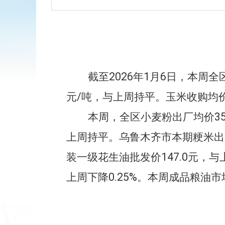
截至
202
6
年
1
月
6
日，
本周
全
元/
吨
，与上
周
持平。玉米收购均
本
周
，
全区
小麦粉出厂均价
3
上
周
持平
。
乌鲁木齐市本期粳米
出
装一级花生油批发价
147
.0
元
，
与
上周下降0.25%
。
本周成品粮油市