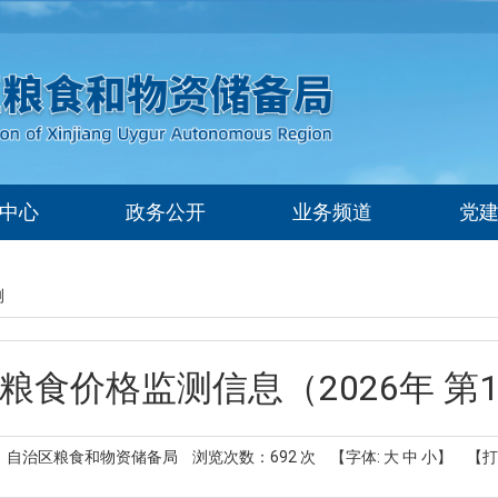
中心
政务公开
业务频道
党
测
粮食价格监测信息（2026年 第
： 自治区粮食和物资储备局
浏览次数：
692
次
【字体:
大
中
小
】
【打