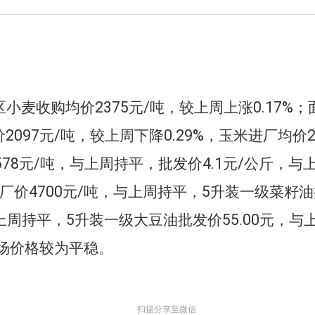
区小麦
收购
均价
2375
元/
吨
，
较上周上涨0.17%
；
价
2097
元/
吨
，
较上周下降0.29%
，玉米进厂均价
578
元/
吨
，与上
周
持平
，
批发价4.1
元/公斤
，
与
厂价
4700
元/
吨
，
与上
周
持平
，
5升装一级菜籽
上
周
持平
，
5升装一级大豆油批发价
55
.00
元，与
场价格较为平稳。
扫描分享至微信