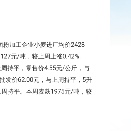
面粉加工企业小麦进厂均价
2428
2127
元/
吨
，
较上周上涨0.42%
。
上
周
持平
，
零售价
4.55
元/公斤，与
油批发价
62
.00
元，与上
周
持平
，
5升
上
周
持平。本周麦麸
1975
元/
吨
，
较