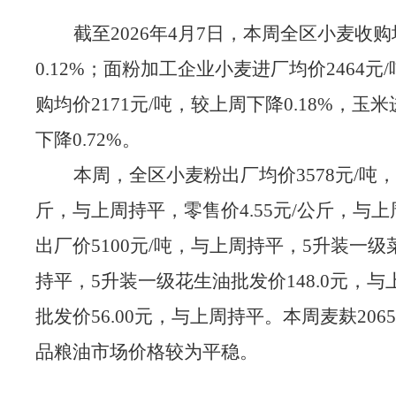
截至
202
6
年
4
月
7
日，
本周
全区小麦
收购
0.12%
；
面粉加工企业小麦进厂均价
2464
元
/
购均价
2171
元
/
吨
，
较上周下降
0.18%
，玉米
下降
0.72%
。
本
周
，
全区
小麦粉出厂均价
3578
元
/
吨
，
斤
，
与上
周
持平
，
零售价
4.55
元
/
公斤，与上
出厂价
5100
元
/
吨
，
与上
周
持平，
5
升装一级
持平，
5
升装一级花生油批发价
148
.0
元
，
与
批发价
56
.00
元，与上
周
持平
。本周麦麸
2065
品粮油市场价格较为平稳。