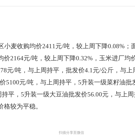
区小麦
收购
均价
241
1
元
/
吨
，
较上周下降
0.08%
；
均价
2164
元
/
吨
，
较上周下降
0.32%
，玉米进厂均
578
元
/
吨
，与上
周
持平
，
批发价
4.1
元
/
公斤
，
与上
价
5100
元
/
吨
，
与上
周
持平，
5
升装一级菜籽油批
周
持平，
5
升装一级大豆油批发价
56
.00
元，与上
周
价格较为平稳。
扫描分享至微信