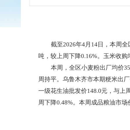
截至
202
6
年
4
月
14
日，
本周
全
吨
，
较上周下降
0.16%
。玉米收购
本
周
，
全区
小麦粉出厂均价
3
周
持平
。
乌鲁木齐市本期粳米
出厂
一级花生油批发价
148
.0
元
，
与上
周下降
0.48%
。
本周成品粮油市场