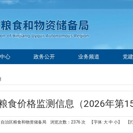
中心
政务公开
业务频道
党
测
粮食价格监测信息（2026年第1
 自治区粮食和物资储备局
浏览次数：
2376
次
【字体:
大
中
小
】
【