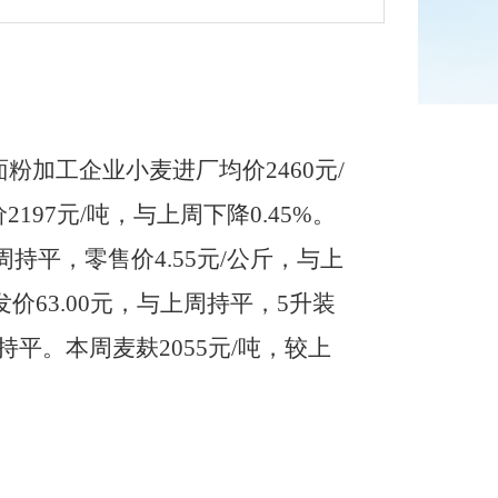
面粉加工企业小麦进厂均价
2460
元
/
价
2197
元
/
吨
，
与上
周
下降
0.45%
。
周
持平
，
零售价
4.55
元
/
公斤，与上
发价
63.00
元，与上
周
持平，
5
升装
持平
。本周麦麸
2055
元
/
吨
，
较上