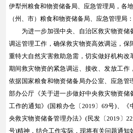
伊犁州
粮食和物资储备局、
应急管理局，各
（
州
、
市）
粮食和物资储备局、
应急管理局
为进一步加强中央、自治区救灾物资储
调运管理工作，确保救灾物资高效调运，保
重特大自然灾害救助急需，切实做好机构改
期间救灾物资的紧急调运、接收、发放工作
依据国家粮食和物资储备局办公室、应急管
部办公厅《关于进一步做好中央救灾物资储
工作的通知》(国粮办仓
〔2019〕
69号)、《
央救灾物资储备管理办法》(民发
〔2019〕
22
号)精神，
结合工作实际，现将有关问题通知