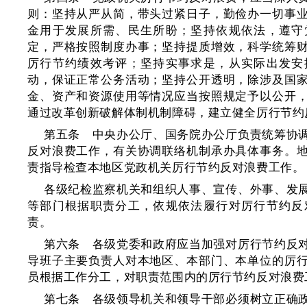
则：坚持从严从简，带头过紧日子，勤俭办一切事
金用于发展所需、民生所盼；坚持依规依法，遵守
定，严格按照制度办事；坚持提质增效，科学统筹
厉行节约绩效考评；坚持实事求是，从实际出发安
动，保证正常公务活动；坚持公开透明，除涉及国
金、资产和资源使用等情况应当按照规定予以公开
通过改革创新破解体制机制障碍，建立健全厉行节约
第五条 中央办公厅、国务院办公厅负责统筹协
反对浪费工作，有关协调联络机制承办具体事务。
责指导检查本地区党政机关厉行节约反对浪费工作。
各级纪检监察机关和组织人事、宣传、外事、发
等部门根据职责分工，依规依法履行对厉行节约反
责。
第六条 各级党委和政府应当加强对厉行节约反
导班子主要负责人对本地区、本部门、本单位的厉
员根据工作分工，对职责范围内的厉行节约反对浪费
第七条 各级领导机关和领导干部必须树立正确