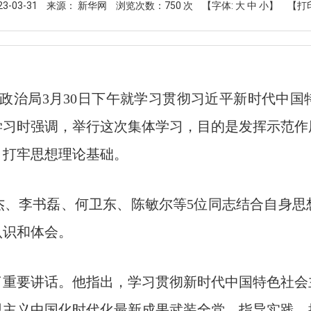
3-03-31
来源： 新华网
浏览次数：
750
次
【字体:
大
中
小
】
【打
央政治局3月30日下午就学习贯彻习近平新时代中
学习时强调，举行这次集体学习，目的是发挥示范作
，打牢思想理论基础。
杰、李书磊、何卫东、陈敏尔等5位同志结合自身思
认识和体会。
了重要讲话。他指出，学习贯彻新时代中国特色社会
思主义中国化时代化最新成果武装全党、指导实践、