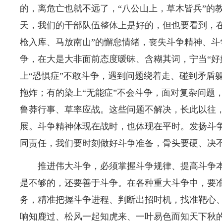
的，离危亡也就不远了，“八公山上，草木皆兵”的
天，我们的干部队伍整体上是好的，但也要看到，在
枪入库、马放南山”的懈怠情绪，丧失斗争精神、斗
争，在大是大非面前态度暧昧、含糊其词，宁当“好好
上“恐惧症”不敢斗争，遇到问题绕着走、碰到矛盾
拖炸；有的染上“无能症”不会斗争，面对复杂问题
鲁莽行事、草率应战。这些问题不解决，长此以往
展。斗争精神体现在战时，也体现在平时。发扬斗
同责任，我们要时刻做好斗争准备，骨头要硬、决
推进伟大斗争，必须掌握斗争规律、提高斗争
是不够的，还要善于斗争。在各种重大斗争中，要
务，精准把握斗争进程、判断出招时机，找准靶心
响知鹿过、松风一起知虎来、一叶易色而知天下秋