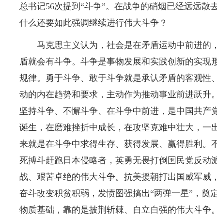
总书记56次提到“斗争”。在战争的硝烟已经远远
什么还要如此强调继续进行伟大斗争？
马克思主义认为，社会是在矛盾运动中前进的
盾就会有斗争。斗争是事物发展和实践创新的实现
规律。勇于斗争、敢于斗争就是承认矛盾的客观性
动的内在趋势和要求，主动作为推动事业前进跃升
坚持斗争、不懈斗争、在斗争中前进，是中国共产
诞生，在磨难挫折中成长，在攻坚克难中壮大，一
来就是在斗争中求得生存、获得发展、赢得胜利。
死搏斗赶跑日本侵略者，英勇无畏打倒国民党反动
战、艰苦卓绝的伟大斗争。抗美援朝打出国威军威，
奋斗改变积贫积弱，发愤图强搞出“两弹一星”，奠
物质基础，靠的是披荆斩棘、自立自强的伟大斗争