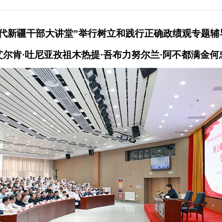
时代新疆干部大讲堂”举行
树立和践行正确政绩观专题辅
艾尔肯·吐尼亚孜祖木热提·吾布力努尔兰·阿不都满金何