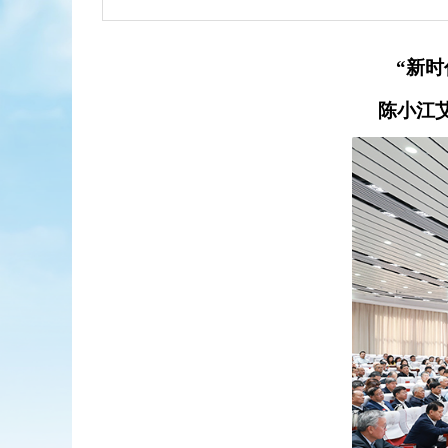
“新
陈小江