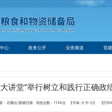
中心
政务公开
业务频道
党
部大讲堂”举行树立和践行正确政
源： 石榴云/新疆日报
浏览次数：
1134
次
【字体:
大
中
小
】
【打印