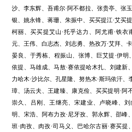
沙、李东辉、吾甫尔·阿不都拉、张贵亭、张玉
银、姚永锋、蒋珊、朱振中、买买提江·艾买提
柯丽、买买提艾山·托乎达力、阿尤甫·铁衣
元、王伟、白志杰、刘志勇、热孜万·艾拜、卡
晏良、于秀栋、程振山、张博、巨艾提·伊明、
依提、马雄成、马敖·赛依提哈木扎、刘建新
力哈木·沙比尔、孔星隆、努热木·斯玛依汗、
璋、汤云夫、王建臻、康克俭、买买提明·阿
崇久、吕刚、王继亮、宋建业、卢晓峰、刘
明、宋浩、阿布力孜·尼牙孜、郭永辉、邵峰
班·肉孜、肉孜·司马义、巴哈尔古丽·赛买提