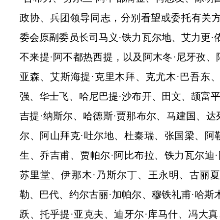
政协、兵团领导同志，分别看望或委托有关
委会原副委员长司马义·铁力瓦尔地、艾力更·
不来提·阿不都热西提，以及阿木冬·尼牙孜、
亚森、艾斯海提·克里木拜、克尤木·巴吾东
强、华士飞、哈尼巴提·沙布开、田文、颉富平
吉提·纳斯尔、哈德斯·贾那布尔、马建国、达
尔、阿山拜克·吐尔地、杜秦瑞、张国梁、阿勒
生、乔吉甫、贾帕尔·阿比布拉、铁力瓦尔迪·
苏里堂、伊那木·乃斯尔丁、王永明、古丽夏
勒、巴代、约尔古丽·加帕尔、穆铁礼甫·哈斯
跃、托乎提·亚克夫、迪牙尔·库马什、冯大真