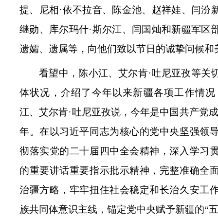
提、尼相·依不拉音、陈金池、赵祥娃、闫汾
继勋、库尔玛什·斯尔江、闫国灿和新疆军区
遗孀、遗属等，向他们致以节日的诚挚问候和
看望中，陈小江、艾尔肯·吐尼亚孜等关
体状况，介绍了今年以来新疆各项工作情况
江、艾尔肯·吐尼亚孜说，今年是中国共产党成立
年。在以习近平同志为核心的党中央坚强领
彻落实党的二十届四中全会精神，深入学习
的重要讲话重要指示批示精神，完整准确全
治疆方略，牢牢扭住社会稳定和长治久安工
族共同体意识主线，锚定党中央赋予新疆的“五