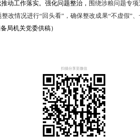
续推动工作落实
。强化问题整治，
围绕涉粮问题专项
题整改情况进行
“
回头看
”
，
确保整改成果
“
不虚假
”
、
储备局机关党委供稿）
扫描分享至微信