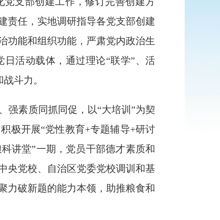
化党支部创建工作，修订完善创建方
建责任，
实地调研指导各党支部创建
治功能和
组织功能，严肃党内政治生
党日活动
载体
，通过理论
“
联学
”
、活
和战斗力。
、强素质同抓同促，以
“
大培训
”
为契
，积极开展
“
党性教育
+
专题辅导
+
研讨
粮科讲堂”一期，
党员干部德才素质和
中央党校、自治区党委党校调训和基
聚力破新题的能力本领，助推粮食和