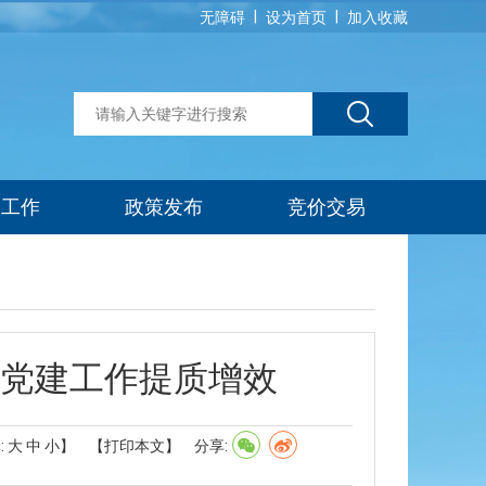
|
|
无障碍
设为首页
加入收藏
建工作
政策发布
竞价交易
关党建工作提质增效
:
大
中
小
】
【打印本文】
分享: