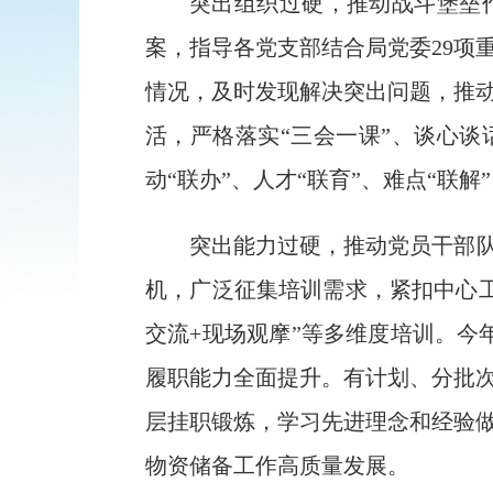
突出组织过硬，推动战斗堡垒
案，指导各党支部结合局党委
29
项
情况
，及时发现
解决突出问题，推
活，严格落实
“
三会一课
”
、谈心谈
动
“
联办
”
、人才
“
联育
”
、难点
“
联解
”
突出能力过硬，推动党员干部
机，广泛征集培训需求，紧扣中心
交流
+
现场观摩
”
等多维度培训
。今
履职能力全面提升。有计划、分批
层挂职锻炼，学习先进理念和经验
物资储备工作高质量发展。