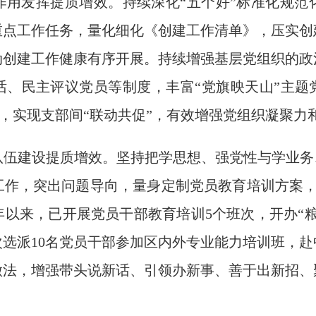
作用发挥提质增效。
持续深化
“
五个好
”
标准化规范
重点工作任务，量化细化《创建工作清单》，压实创
动创建工作健康有序开展。
持续
增强基层党组织的政
话、民主评议党员等制度
，
丰富
“
党旗映天山
”
主题
，实现支部间
“
联动共促
”
，
有效增强党组织凝聚力
队伍建设提质增效。
坚持把学思想、强党性与学业务
工作，突出问题导向
，
量身定制党员教育培训方案
年以来，已开展党员干部教育培训
5
个班次，开办“
次选派
10
名党员
干部参加区内外专业能力培训班，赴
做法，
增强带头说新话、引领办新事、善于出新招、