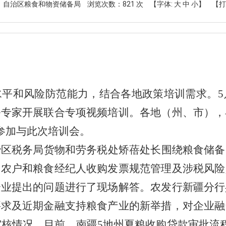
： 自治区粮食和物资储备局
浏览次数：
821
次
【字体:
大
中
小
】
【打
水平和风险防范能力，结合各地政策培训需求。
务专家开展联合专项视频培训。各地（州、市），
人参加与此次培训会。
治区税务局货物和劳务税处矫蓓处长围绕粮食储备
，农户和粮食经纪人收购发票规范管理及涉税风险
企业提出的问题进行了现场解答。农发行新疆分行
要求及近期金融支持粮食产业的新举措，对企业融
金审核情况。目前，南疆5地州夏粮收购贷款审批流