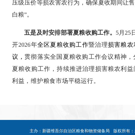
压级压价等损农害农行为
，确保夏收期间让售
白粮
”
。
五是及时安排部署夏粮收购工作。
5
月
25
开
2026
年
全
区
夏粮收购工作
暨治理
损害粮农
议，
贯彻落实全国夏粮收购工作会议精神
，
夏粮收购工作，
持续
推进治理损害粮农利益
利益，维护粮食市场平稳运行。
主办：新疆维吾尔自治区粮食和物资储备局 版权所有：