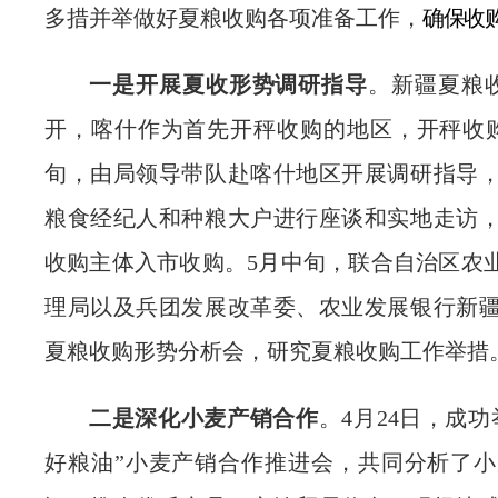
多措并举做好夏粮收购各项准备工作
，
确保收
一是开展夏收形势调研指导
。新疆夏粮
开，喀什作为首先开秤收购的地区，
开秤收
旬，
由局领导带队
赴喀什地区开展调研指导
粮食经纪人和种粮大户进行座谈和实地走访
收购主体入市收购
。
5
月
中旬
，
联合
自治区农
理局以及
兵团发展改革委、
农业发展银行新
夏粮收购形势分析会，
研究夏粮收购工作举措
二是深化小麦产销合作
。
4
月
24
日，成功
好粮油
”
小麦产销合作推进会，共同分析了小