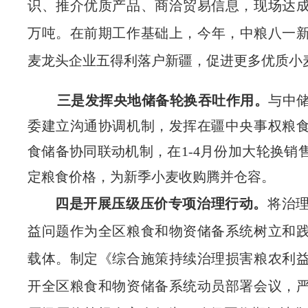
识、推介优质产品、商洽贸易信息，现场达
万吨。在前期工作基础上，今年，中粮八一
麦龙头企业五得利落户新疆，促进更多优质小
三
是
发挥央地储备轮换吞吐作用
。
与中
委建立沟通协调机制，发挥在疆中央事权粮
食储备协同联动机制，在
1-4
月份加大轮换销
定粮食价格，为新季小麦收购腾并仓容。
四是开展压级压价专项治理行动。
将治
益问题作为全区粮食和物资储备系统树立和
载体。
制定《综合施策持续治理损害粮农利
开全区
粮食和物资储备系统动员部署会议，