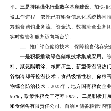
平
。
三是持续强化行业数字基座建设。
加快推
设工作进程。依托已有粮食信息化系统协同
筹粮食购销业务流、资金流、数据流全业务
实时监管和服务迈向新台阶。
二、
推广绿色储粮技术，保障粮食储存安
一是
积极推动绿色储粮技术集成应用。
料、聚氨酯喷涂、粮面
压盖、新型保温隔热
谷物冷却等控温技术，食品级惰性粉、储粮
物综合防治技术，
2025
年，
地
方国有粮食企
96%
，
政策性
粮食宜存率
100%
。
二是积极开
粮食储备有限责任公司、自
治区储备粮管理有