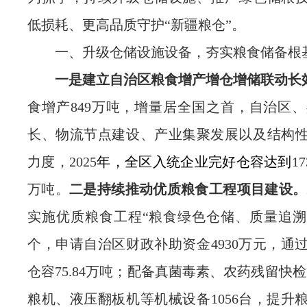
低损耗、更高品质守护
“新疆粮仓”。
一、
升级仓储设施设备，夯实粮食储备根
一是建立自治区粮食增产增仓增储联动长
食增产
849
万吨，增量居全国之首，自治区、
长、物流节点建设、产业集聚发展以及结构
力度，
2025
年，全区入统企业完好仓容达到
17
万吨。
二是持续推动优质粮食工程项目建设。
实施
优质粮食工程
“粮食绿色仓储、质量追溯
个，申请自治区财政补助资金
4930
万元，通
仓容
75.84
万吨；
配备真菌毒素、农药残留快检
粮机、液压翻板机等机械设备
1056
台，
提升