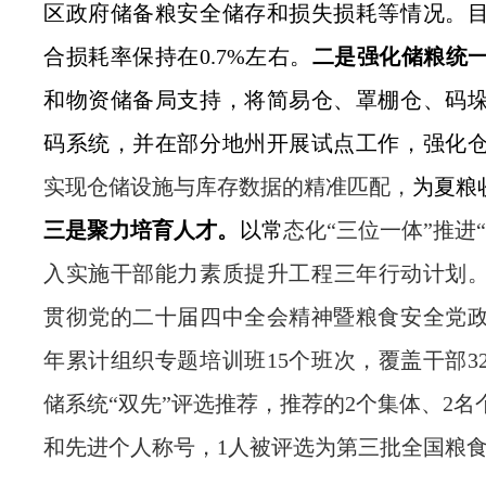
区政府储备粮安全储存和损失损耗等情况。
合损耗率保持在
0.7%
左右。
二是强化储粮统
和物资储备局支持，
将简易仓、罩棚仓、码
码系统，并在部分地州开展试点工作，强化
实现仓储设施与库存数据的精准匹配，
为夏粮
三是聚力培育人才。
以常
态化
“三位一体”推进
入实施干部能力素质提升工程三年行动计划
贯彻党的二十届四中全会精神暨粮食安全党
年累计组织专题培训班
15
个班次，覆盖干部
3
储系统
“双先”评选推荐，推荐的
2
个集体、
2
名
和先进个人称号，
1
人被评选为第三批全国粮