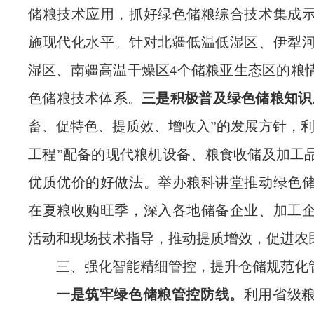
储粮技术应用，抓好绿色储粮综合技术集成
施现代化水平
。
针对
北疆低温低湿区、伊犁
湿区、南疆高温干燥区
4
个储粮亚生态区的粮
色储粮技术体系。
三是积极普及绿色储粮知识
畜、促特色、提质效、增收入
”
的发展
方针
，
工程”配备的现代粮机设备、粮食收储及加工
优质优价的好做法。举办粮科讲堂推动绿色
在夏粮收购旺季，深入各地储备企业、加工
活动和现场技术指导，推动提质增效，促进农
三、
强化智能精细管控，提升
仓储规范化
一是筑牢绿色储粮管控防线。
利用省级