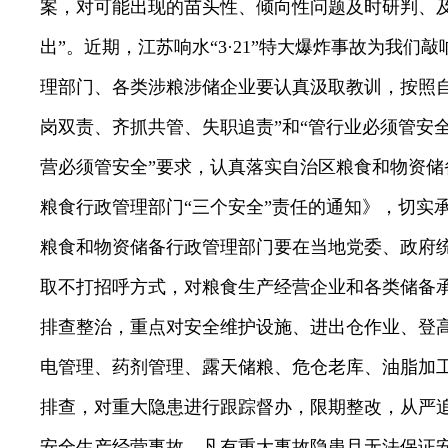
案，对可能出现的苗头性、倾向性问题及时研判、及
出”。近期，江苏响水“
3
·
21
”特大爆炸事故为我们敲
理部门、各类涉粮涉储企业要认真汲取教训，按照自
岗双责、齐抓共管、失职追责”和“管行业必须管安
营必须管安全”要求，
认真落实自治区粮食和物资储
粮食行政管理部门“三个安全”责任的通知》，切实
粮食和物资储备行政管理部门要在当地党委、政府
取不打招呼方式，对粮食生产经营企业和各类储备
排查整治，重点对
安全维护设施
、
进出仓作业、登
电管理、药剂管理、露天储粮、危仓老库、油脂加
排查，对重大隐患进行跟踪督办，限期整改，从严
安全生产经营事故。凡有重大事故隐患且无法保证