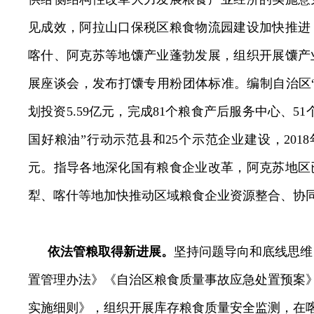
见成效，阿拉山口保税区粮食物流园建设加快推进
喀什、阿克苏等地馕产业蓬勃发展，组织开展馕产
展座谈会，发布
打馕专用粉团体标准。编制自治区
划投资
5.59
亿元，完成
81
个粮食产后服务中心、
51
国好粮油”行动示范县和
25
个示范企业建设
，
2018
元。指导各地
深化国有粮食企业改革，阿克苏地区
犁、喀什等地加快推动区域粮食企业资源整合、协
依法管粮取得新进展。
坚持问题导向和底线思维
置管理办法》《自治区粮食质量事故应急处置预案
实施细则》，组织开展库存粮食质量安全监测，在