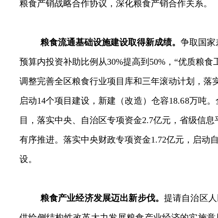
粮食产销战略合作协议，深化粮食产销合作关系
。
粮食流通基础设施建设取得新成绩。
争取国家
预算内投资补助比例从
30%
提高到
50%
，“优质粮食
调整完善全区粮食行业项目库和三年滚动计划，落
启动
14
个项目建设，
新建（改造）仓容
18.68
万吨。
目，落实中央、自治区专项资金
2.7
亿元，省级信息
有序推进。落实中央财政专项资金
1.72
亿元，启动
设
。
粮食产业经济发展迈出新步伐。
提请自治区人
供给侧结构性改革大力发展粮食产业经济的实施意