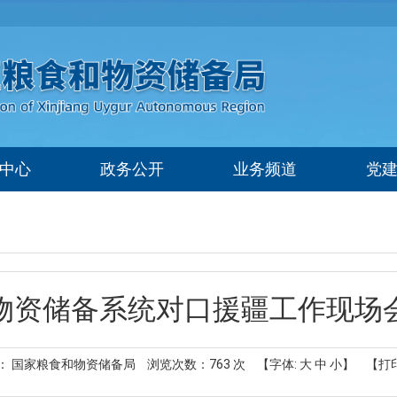
中心
政务公开
业务频道
党
物资储备系统对口援疆工作现场
： 国家粮食和物资储备局
浏览次数：
763
次
【字体:
大
中
小
】
【打