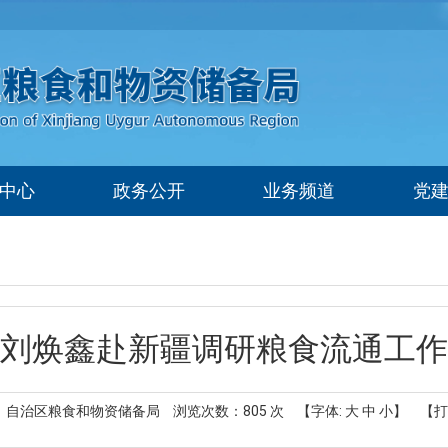
中心
政务公开
业务频道
党
刘焕鑫赴新疆调研粮食流通工作
： 自治区粮食和物资储备局
浏览次数：
805
次
【字体:
大
中
小
】
【打