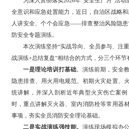
为深入贯彻落实
2026
年
“
安全生产月
”
活动
全意识和应急处置能力，
近
日，自治区战略和
人讲安全、个个会应急
——
排查整治风险隐患
防安全专题演练。
本次演练坚持
“
实战导向、全员参与、注
战演练
+
总结复盘
”
相结合的方式，分三个环节
一是理论培训打基础
。演练前期，安全
隐患排查、用火用电规范、初期火灾处置、
统讲解，并深入剖析近年典型火灾伤亡案例
时，重点讲解灭火器、室内消防栓等常用器
事项，夯实全员消防安全理论基础。
二是实战演练强技能。
演练现场模拟办