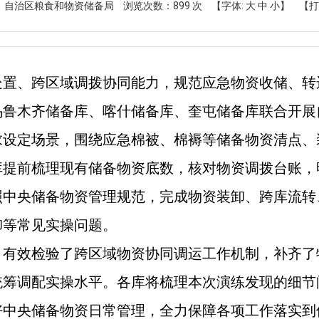
： 自治区粮食和物资储备局
浏览次数：
899
次
【字体:
大
中
小
】
【打
处置、跨区域调拨协同能力，规范应急物资收储、转
乌鲁木齐储备库、喀什储备库、奎屯储备库联合开展
求设定场景，围绕应急棉被、棉褥等储备物资清点、
库提前梳理现有储备物资底数，核对物资调拨台账，
照中央储备物资管理规范，完成物资装卸、跨库流转
卸等常见实操问题。
，有效检验了跨区域物资协同调运工作机制，补齐了
统筹调配实操水平。各库将梳理本次演练发现的细节
好中央储备物资日常管理，全力保障各项工作落实到