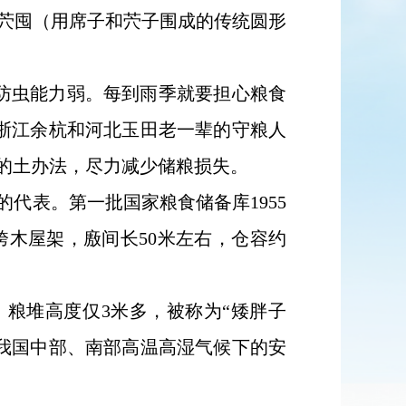
茓囤（用席子和茓子围成的传统圆形
防虫能力弱。每到雨季就要担心粮食
浙江余杭和河北玉田老一辈的守粮人
的土办法，尽力减少储粮损失。
的代表。第一批国家粮食储备库1955
跨木屋架，廒间长50米左右，仓容约
，粮堆高度仅3米多，被称为“矮胖子
我国中部、南部高温高湿气候下的安