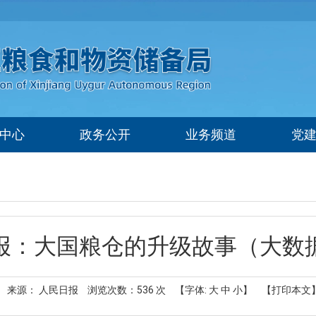
中心
政务公开
业务频道
党
报：大国粮仓的升级故事（大数
来源： 人民日报
浏览次数：
536
次
【字体:
大
中
小
】
【打印本文