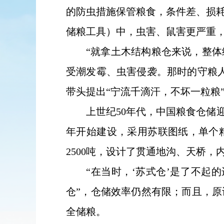
的防虫措施保管粮食，条件差、损
储粮工具）中，虫害、鼠害更严重
“就拿土木结构粮仓来说，整
受潮发霉、虫害侵袭。那时的守粮
带头提出“宁流千滴汗，不坏一粒粮
上世纪50年代，中国粮食仓储
年开始建设，采用苏联图纸，单个粮
2500吨，设计了贯通地沟、天桥
“在当时，‘苏式仓’是了不起
仓”，仓储效率仍然有限；而且，
全储粮。