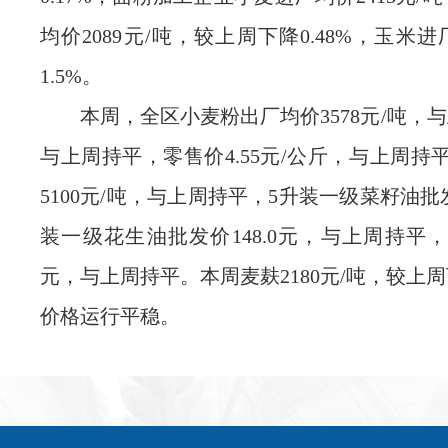
均价
2089
元
/
吨
，
较上周下降
0.48%
，玉米进
1.5%
。
本
周
，
全区
小麦粉出厂均价
3578
元
/
吨
，与
与上
周
持平
，
零售价
4.55
元
/
公斤，与上
周
持
5100
元
/
吨
，
与上
周
持平，
5
升装一级菜籽油批
装一级花生油批发价
148
.0
元
，
与上
周
持平
元，与上
周
持平
。本周麦麸
2180
元
/
吨
，
较
上
周
价格运行平稳。