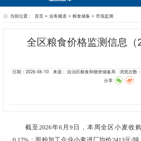
当前位置：
首页
>
业务频道
>
粮食储备
>
市场监测
全区粮食价格监测信息（2
日期：2026-06-10
来源： 自治区粮食和物资储备局
浏览次数
分享:
截至
202
6
年
6
月
9
日，
本周
全区小麦
收
0.17%
；
面粉加工企业小麦进厂均价
2413
元
/
吨