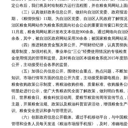
定公布后，我们将及时绘制权力运行流程图，并在粮食局网站上面
（三）认真做好政务信息公开。做好向自治区党委、政府报送
期，《粮情快报》11期。为自治区党委、自治区人民政府了解情
治区粮食局网站作为粮食系统面向社会公众的重要宣传窗口和交流
11月底，粮食局网站累计发布文本信息900余条。通过网络向自治
余条，其中，被自治区政府网站采用30余条；被国家粮食局网站采
（四）推进财政资金预决算公开。严明财经纪律，认真贯彻执
规章制度，加强对机关、事业单位“三公”经费使用情况的专项检查
金使用情况的管理和监督。及时将自治区本级粮食系统2015年度部
公开，主动接受社会各界的监督。
（五）加强公共信息公开。围绕社会重点、热点问题，不断加
知识、市场行情等方面的信息公开力度，主动接受新疆电视台、新
粮食收购政策公示制度，将粮油收购价格、质量标准、收购服务公
明显处进行公示，使广大售粮农民全面了解政策，做到明白售粮。
日、世界粮食日、粮食科技活动周、爱粮节粮宣传周等宣传节点，
主题，开展粮食法规、政策以及粮油科普宣讲活动，增强粮食生产
识、粮食安全意识和参与管理意识。
（六）创新政府信息公开载体。通过手机移动平台，与中国粮
管理和业务人员每天发送《粮油市场报手机报》，及时、准确地提