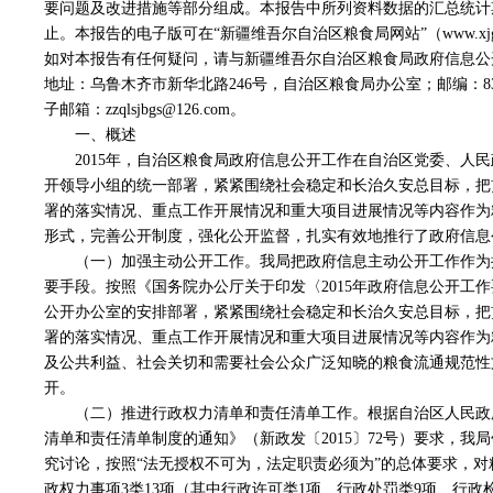
要问题及改进措施等部分组成。本报告中所列资料数据的汇总统计期限从2
止。本报告的电子版可在“新疆维吾尔自治区粮食局网站”（www.xjgra
如对本报告有任何疑问，请与
新疆维吾尔自治区
粮食局政府信息公
地址：乌鲁木齐市新华北路246号，自治区粮食局办公室；邮编：830002；
子邮箱：zzqlsjbgs@126.com。
一、概述
2015年，自治区粮食局政府信息公开工作在自治区党委、人
开领导小组的统一部署，紧紧围绕社会稳定和长治久安总目标，把
署的落实情况、重点工作开展情况和重大项目进展情况等内容作为
形式，完善公开制度，强化公开监督，扎实有效地推行了政府信息
（一）加强主动公开工作。我局把政府信息主动公开工作作为
要手段。按照《国务院办公厅关于印发〈2015年政府信息公开工
公开办公室的安排部署，紧紧围绕社会稳定和长治久安总目标，把
署的落实情况、重点工作开展情况和重大项目进展情况等内容作为
及公共利益、社会关切和需要社会公众广泛知晓的粮食流通规范性
开。
（二）推进行政权力清单和责任清单工作。根据自治区人民政
清单和责任清单制度的通知》（新政发〔2015〕72号）要求，
究讨论，按照“法无授权不可为，法定职责必须为”的总体要求，
政权力事项3类13项（其中行政许可类1项、行政处罚类9项、行政