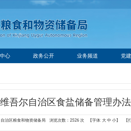
中心
政务公开
业务频道
党
维吾尔自治区食盐储备管理办法
 自治区粮食和物资储备局
浏览次数：
2526
次
【字体:
大
中
小
】
【