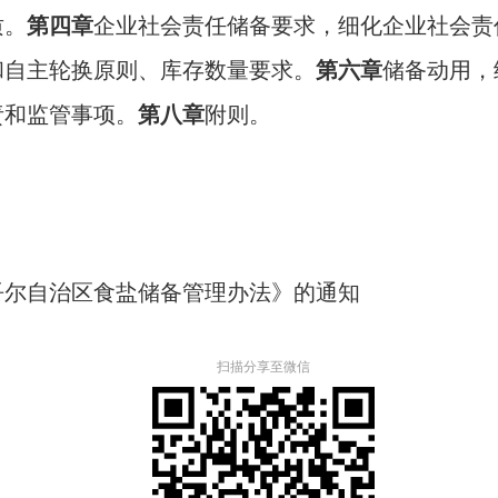
质
。
第四章
企业社会责任储备要求，细化企业社会责
和自主轮换
原则
、库存数量要求
。
第六章
储备动用
，
责和监管事项
。
第八章
附则。
吾尔
自治区
食
盐
储备管理办法
》的通知
扫描分享至微信