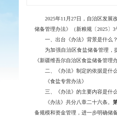
2025
年
11
月
27
日，
自治区
发展
储备管理办法
》（新粮
规
〔
202
5
〕
3
一、出台《
办法
》背景是什么
为加强自治区食盐储备管理，
《新疆维吾尔自治区食盐储备管理
二、《
办法
》制定的依据是什
《
食盐专营
办法
》
三、《
办法
》的主要内容是什
《办法》
共分八章二十
六
条。
备规模和资金管理
，
进一步明确储