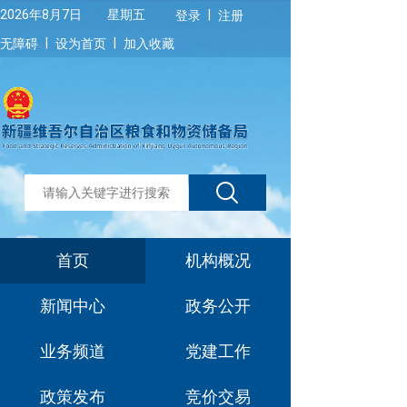
|
2026年8月7日 星期五
登录
注册
|
|
无障碍
设为首页
加入收藏
首页
机构概况
新闻中心
政务公开
业务频道
党建工作
政策发布
竞价交易