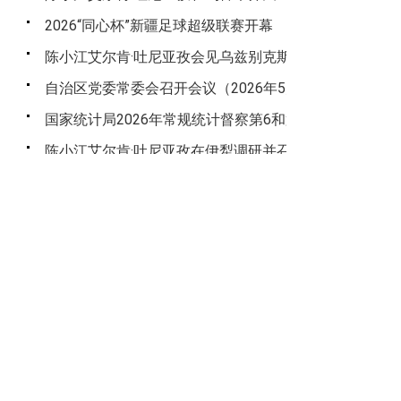
2026“同心杯”新疆足球超级联赛开幕
陈小江艾尔肯·吐尼亚孜会见乌兹别克斯坦卡拉卡尔帕克斯
自治区党委常委会召开会议（2026年5月14日）
国家统计局2026年常规统计督察第6和第7统计督察组分
陈小江艾尔肯·吐尼亚孜在伊犁调研并召开文旅工作座谈
首页
上一页
1
2
3
主办：新疆维吾尔自治区粮食和物资储备局 版权所
有：新疆维吾尔自治区粮食和物资储备局
技术维护：自治区战略和应急物资保障服务中心 联