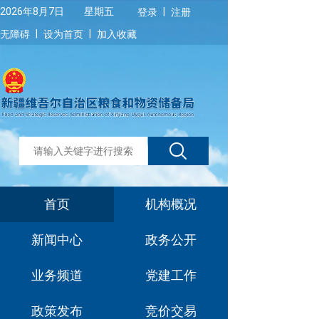
|
2026年8月7日 星期五
登录
注册
|
|
无障碍
设为首页
加入收藏
首页
机构概况
新闻中心
政务公开
业务频道
党建工作
政策发布
竞价交易