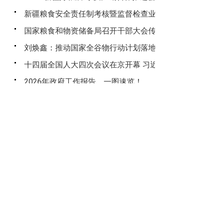
新疆粮食安全责任制考核暨监督检查业务培训班开班
国家粮食和物资储备局召开干部大会传达学习贯彻习近平总
刘焕鑫：推动国家全谷物行动计划落地见效
十四届全国人大四次会议在京开幕 习近平等在主席台就
2026年政府工作报告，一图速览！
首页
上一页
1
2
3
主办：新疆维吾尔自治区粮食和物资储备局 版权所
有：新疆维吾尔自治区粮食和物资储备局
技术维护：自治区战略和应急物资保障服务中心 联