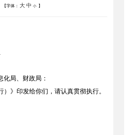
大
中
【字体：
】
小
号
息化局
、
财政局
：
行）》印发给你们，请认真贯彻执行。