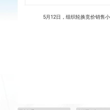
5
月
12
日，
组织轮换竞价销售
小