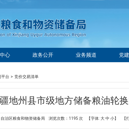
中心
政务公开
业务频道
党
易平台
>
竞价交易清单
2日新疆地州县市级地方储备粮油轮
 自治区粮食和物资储备局
浏览次数：
1195
次
【字体:
大
中
小
】
【