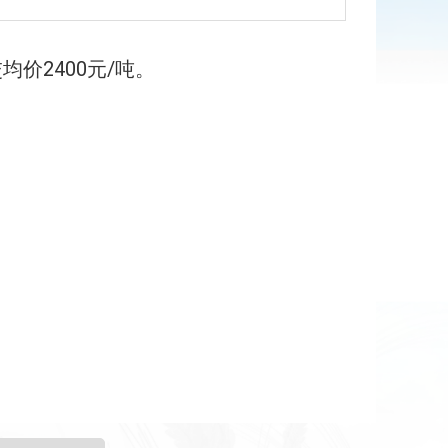
交均价
2400
元
/
吨。