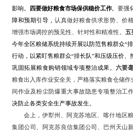
影响
。
四要做好粮食市场保供稳价工作
。
要
强
障
和
预期引导
，
认真做好粮食供求形势、价
增强市场调控的预见性、针对性和精准性
。
五
今年全区粮储系统持续开展以防范售粮群众
“
行动，以紧盯售粮群众
“
排长队
”
和压级压价、
巩固拓展粮食购销领域专项整治成果。
六
要
粮食出入库作业安全关
，
严格落实粮食仓储作
间作业及粉尘防爆重大事故隐患专项整治工
决防止各类安全生产事故发生。
会上，伊犁州、
阿克苏地区、
喀什地区
集团公司、
阿克苏良信集团公司、
巴州天山