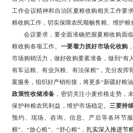
工作会议精神
和自治区夏粮收购相关工作要
粮收购工作，切实保障农民顺畅售粮、维护粮
会议要求，
要
全面准确把握夏粮收购面
粮收购各项工作
。
一要
着力抓好市场化收购
市场购销活力，
做好收购要素准备
，做到
“有
有车运粮、有业兴粮、有法保粮”，
充分发挥
案服务
，
组织好产销衔接
，
将更多
“
新疆好粮
政策性收储准备
，
密切关注小麦价格走势，
保护种粮农民利益，维护市场稳定
。
三要持
预约、现场、咨询、信息、产后等各环节
粮
”
、
“
放心粮
”
、
“
舒心粮
”
，
扎实深入推进节