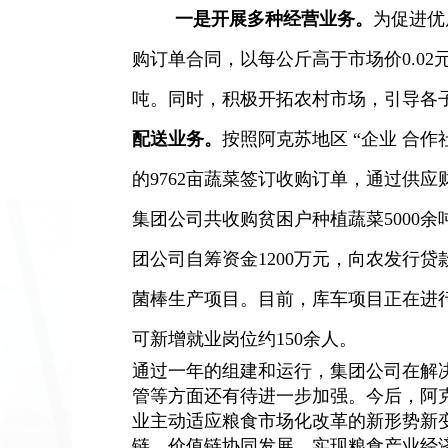
一是开展多种经营业务。
为促进优
购订单合同，以每公斤高于市场价
0.02
吨。同时，积极开拓农村市场，引导各
配送业务。
按照阿克苏地区 “企业
合作
的
9762
亩蔬菜签订收购订单，通过供应
集团公司共收购贫困户种植蔬菜
5000
余
团公司自筹资金
1200
万元，向农发行贷
菌棒生产项目。目前，库车项目正在进
可新增就业岗位约
150
余人。
通过一年的组建和运行，集团公司在解
管等方面还有待进一步加强。
今后，阿
业主动适应粮食市场化改革的新形势新
链、价值链协同发展，
实现粮食产业经