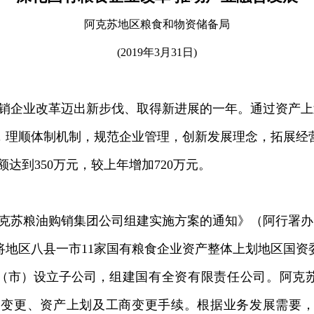
阿克苏地区粮食和物资储备局
(2019
年
3
月
31
日
)
销企业改革迈出新步伐、取得新进展的一年。通过资产上
，
理顺体制机制，规范企业管理，创新发展理念，拓展经
额达到
350
万元，较上年增加
720
万元。
克苏粮油购销集团公司组建实施方案的通知》（阿行署办
将地区八县一市
11
家国有粮食企业资产整体上划地区国资
（市）设立子公司，
组建国有全资有限责任公司。
阿克
围变更、资产上划及
工商变更手续。根据业务发展需要