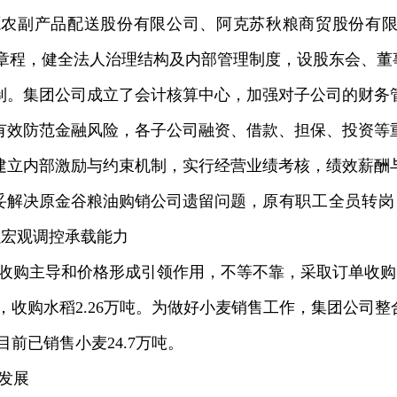
源农副产品配送股份有限公司、阿克苏秋粮商贸股份有
章程，
健全法人治理结构及内部管理制度，
设股东会、董
制。
集团公司成立了会计核算中心，加强对子公司的财务
有效防范金融风险，各子公司融资、借款、担保、投资等
建立
内部激励与约束机制，
实行经营业绩考核，绩效薪酬
妥解决原金谷粮油购销公司遗留问题，
原有职工全员转岗
强宏观调控承载能力
收购主导和价格形成引领作用，不等不靠，采取订单收购
，收购水稻
2.26
万吨。为做好小麦销售工作，集团公司整
目前已销售小麦
24.7
万吨。
发展