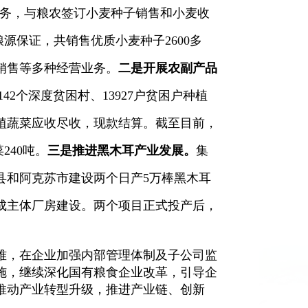
务，与粮农签订小麦种子销售和小麦收
粮源保证，共销售优质小麦种子
2600
多
销售等多种经营业务。
二是开展农副产品
142
个深度贫困村、
13927
户贫困户种植
植蔬菜应收尽收，现款结算。截至目前，
菜
240
吨。
三是推进黑木耳产业发展。
集
县和阿克苏市建设两个日产
5
万棒黑木耳
成主体厂房建设。两个项目正式投产后，
难，在企业加强内部管理体制及子公司监
施，
继续深化国有粮食企业改革，引导企
推动产业转型升级，
推进产业链、创新