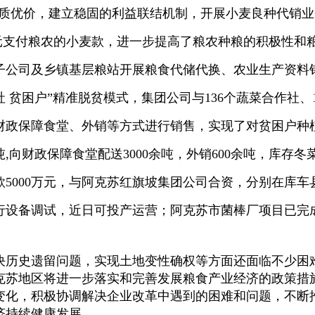
质优价，建立稳固的利益联结机制，开展小麦良种代销业
元支付粮农的小麦款，进一步提高了粮农种粮的积极性和
子公司及乡镇基层粮站开展粮食代储代换、农业生产资料
社
贫困户”精准脱贫模式，集团公司与
136
个蔬菜合作社、
财政保障食堂、外销等方式进行销售，实现了对贫困户种
吨
,
向财政保障食堂配送
3000
余吨，外销
600
余吨，库存冬
款
5000
万元，与阿克苏红旗坡集团公司合资，分别在库车
行设备调试，近日可投产运营；阿克苏市菌棒厂项目已完
决历史遗留问题，实现土地变性确权等方面还面临不少困
克苏地区将进一步
落实和完善发展粮食产业经济的政策措
变化，积极协调解决企业改革中遇到的困难和问题，不断
济持续健康发展。