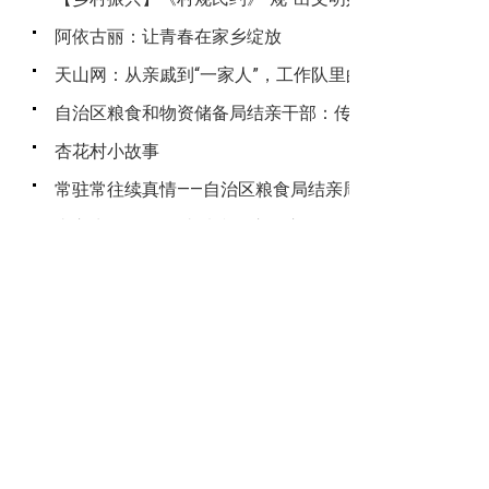
阿依古丽：让青春在家乡绽放
天山网：从亲戚到“一家人”，工作队里的“亲上亲”
自治区粮食和物资储备局结亲干部：传递“两会”佳音 凝
杏花村小故事
常驻常往续真情——自治区粮食局结亲周(十)
真心为民解困难 真情赢得心贴心
首页
上一页
下
1
2
3
主办：新疆维吾尔自治区粮食和物资储备局 版权所